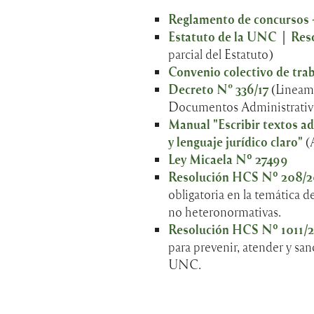
Reglamento de concursos
Estatuto de la UNC
│
Res
parcial del Estatuto)
Convenio colectivo de tra
Decreto N° 336/17
(Lineam
Documentos Administrativ
Manual "Escribir textos a
y lenguaje jurídico claro"
(
Ley Micaela Nº 27499
Resolución HCS Nº 208/
obligatoria en la temática d
no heteronormativas.
Resolución HCS Nº 1011/
para prevenir, atender y san
UNC.