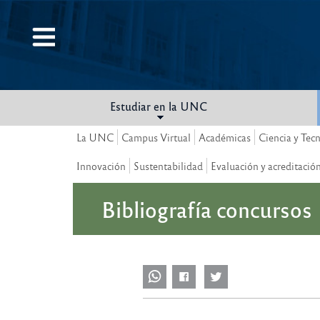
Pasar
al
contenido
principal
Estudiar en la UNC
La UNC
Campus Virtual
Académicas
Ciencia y Tec
Innovación
Sustentabilidad
Evaluación y acreditació
Bibliografía concursos