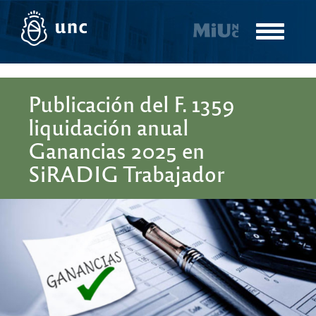
Pasar
al
Toggle
contenido
navigatio
principal
Publicación del F. 1359
liquidación anual
Ganancias 2025 en
SiRADIG Trabajador