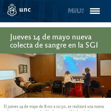
Pasar
al
Toggle
contenido
navigatio
principal
Jueves 14 de mayo nueva
colecta de sangre en la SGI
El jueves 14 de mayo de 8:00 a 10:30, se realizará una nueva