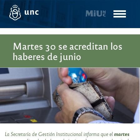
Pasar
al
Toggle
contenido
navigatio
principal
Martes 30 se acreditan los
haberes de junio
martes
La Secretaría de Gestión Institucional informa que el