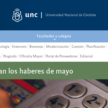
Facultades y colegios
nología
Extensión
Bienestar
Modernización
Gestión
Planificación
n
Posgrado
Oficialia Mayor
Portal de Proveedores
Editorial
tan los haberes de mayo