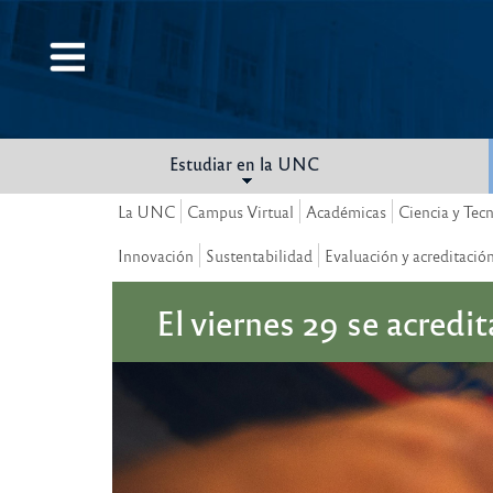
Pasar
al
contenido
principal
Estudiar en la UNC
La UNC
Campus Virtual
Académicas
Ciencia y Tec
Innovación
Sustentabilidad
Evaluación y acreditació
El viernes 29 se acredi