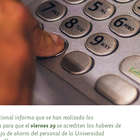
cional informa que se han realizado los
viernes 29
 para que el
se acrediten los haberes de
ja de ahorro del personal de la Universidad