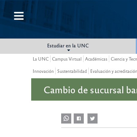
Pasar
al
contenido
principal
Estudiar en la UNC
La UNC
Campus Virtual
Académicas
Ciencia y Tec
Innovación
Sustentabilidad
Evaluación y acreditació
Cambio de sucursal ba