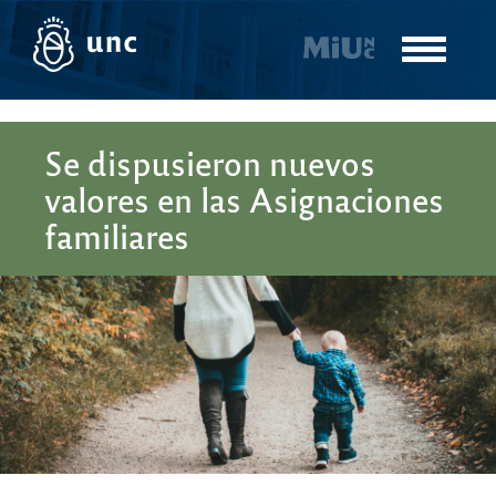
Pasar
al
Toggle
contenido
navigatio
principal
Se dispusieron nuevos
valores en las Asignaciones
familiares