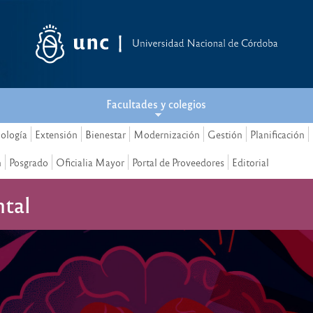
Facultades y colegios
nología
Extensión
Bienestar
Modernización
Gestión
Planificación
n
Posgrado
Oficialia Mayor
Portal de Proveedores
Editorial
ntal