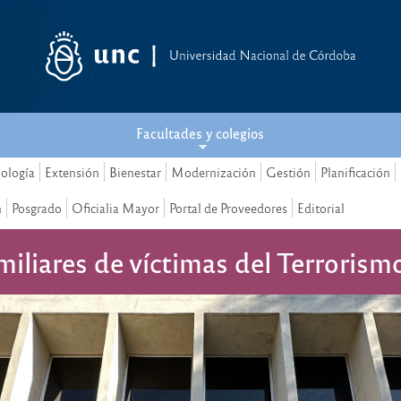
Facultades y colegios
nología
Extensión
Bienestar
Modernización
Gestión
Planificación
n
Posgrado
Oficialia Mayor
Portal de Proveedores
Editorial
miliares de víctimas del Terroris