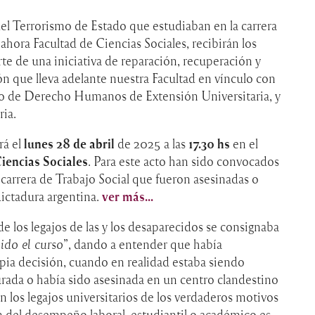
del Terrorismo de Estado que estudiaban en la carrera
 ahora Facultad de Ciencias Sociales, recibirán los
te de una iniciativa de reparación, recuperación y
n que lleva adelante nuestra Facultad en vínculo con
io de Derecho Humanos de Extensión Universitaria, y
ia.
rá el
lunes 28 de abril
de 2025 a las
17.30 hs
en el
Ciencias Sociales
. Para este acto han sido convocados
a carrera de Trabajo Social que fueron asesinadas o
dictadura argentina.
ver más...
 los legajos de las y los desaparecidos se consignaba
ido el curso
”, dando a entender que había
ia decisión, cuando en realidad estaba siendo
urada o había sido asesinada en un centro clandestino
 los legajos universitarios de los verdaderos motivos
 del desempeño laboral, estudiantil o académico es