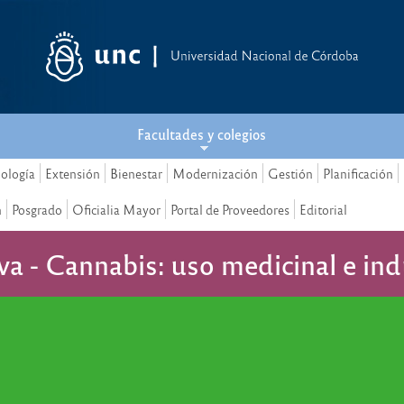
Facultades y colegios
nología
Extensión
Bienestar
Modernización
Gestión
Planificación
n
Posgrado
Oficialia Mayor
Portal de Proveedores
Editorial
va - Cannabis: uso medicinal e ind