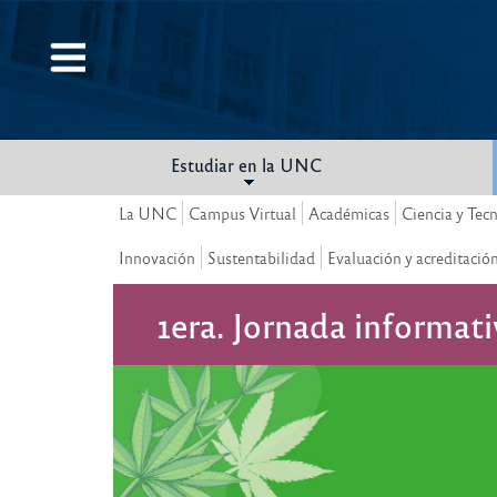
Pasar
al
contenido
principal
Estudiar en la UNC
La UNC
Campus Virtual
Académicas
Ciencia y Tec
Innovación
Sustentabilidad
Evaluación y acreditació
1era. Jornada informati