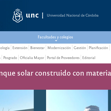
Facultades y colegios
nología
Extensión
Bienestar
Modernización
Gestión
Planificación
n
Posgrado
Oficialia Mayor
Portal de Proveedores
Editorial
nque solar construido con material