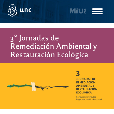
Pasar
al
Toggle
contenido
navigatio
principal
3° Jornadas de
Remediación Ambiental y
Restauración Ecológica