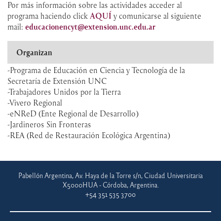
Por más información sobre las actividades acceder al
programa haciendo click
AQUÍ
y comunicarse al siguiente
mail:
educacionencyt@extension.unc.edu.ar
Organizan
-Programa de Educación en Ciencia y Tecnología de la
Secretaría de Extensión UNC
-Trabajadores Unidos por la Tierra
-Vivero Regional
-eNReD (Ente Regional de Desarrollo)
-Jardineros Sin Fronteras
-REA (Red de Restauración Ecológica Argentina)
Pabellón Argentina, Av. Haya de la Torre s/n, Ciudad Universitaria
X5000HUA - Córdoba, Argentina.
+54 351 535 3700