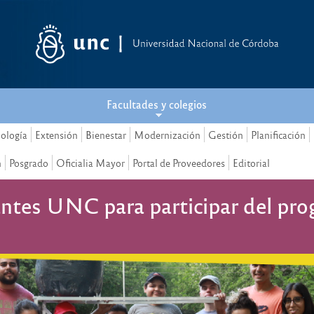
Facultades y colegios
nología
Extensión
Bienestar
Modernización
Gestión
Planificación
n
Posgrado
Oficialia Mayor
Portal de Proveedores
Editorial
antes UNC para participar del pr