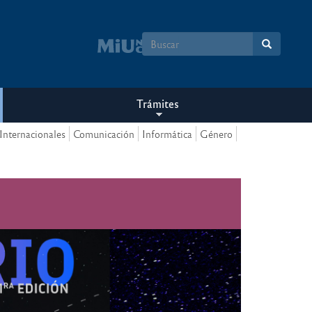
Formulario
de
búsqueda
Trámites
Internacionales
Comunicación
Informática
Género