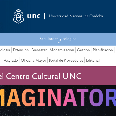
Facultades y colegios
nología
Extensión
Bienestar
Modernización
Gestión
Planificación
n
Posgrado
Oficialia Mayor
Portal de Proveedores
Editorial
 el Centro Cultural UNC