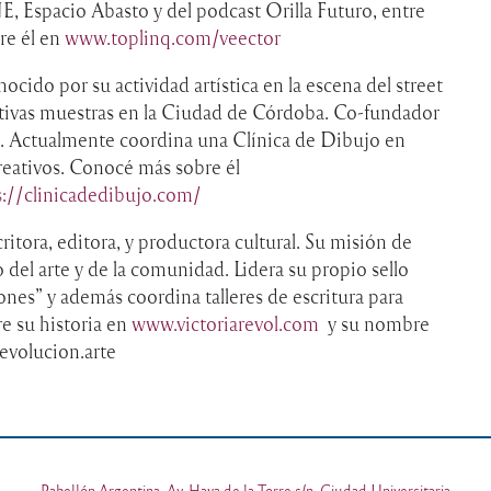
 Espacio Abasto y del podcast Orilla Futuro, entre
re él en
www.toplinq.com/veector
onocido por su actividad artística en la escena del street
icativas muestras en la Ciudad de Córdoba. Co-fundador
. Actualmente coordina una Clínica de Dibujo en
reativos. Conocé más sobre él
s://clinicadedibujo.com/
ritora, editora, y productora cultural. Su misión de
io del arte y de la comunidad. Lidera su propio sello
nes” y además coordina talleres de escritura para
 su historia en
www.victoriarevol.com
y su nombre
revolucion.arte
Pabellón Argentina, Av. Haya de la Torre s/n, Ciudad Universitaria