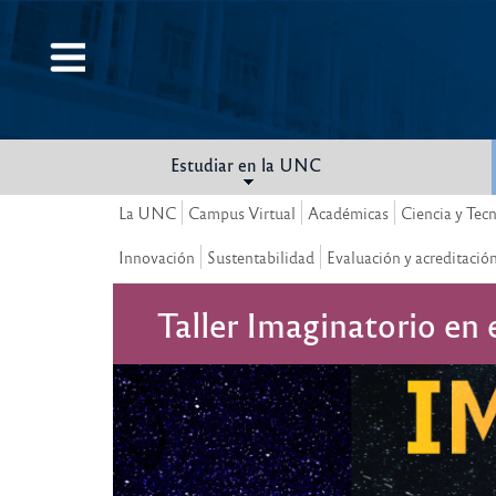
Pasar
al
contenido
principal
Estudiar en la UNC
La UNC
Campus Virtual
Académicas
Ciencia y Tec
Innovación
Sustentabilidad
Evaluación y acreditació
Taller Imaginatorio en