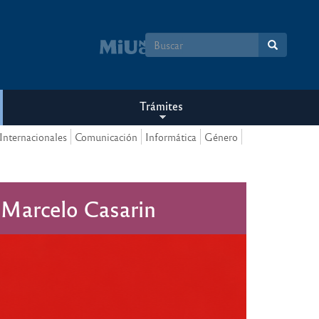
Formulario
de
búsqueda
Trámites
Internacionales
Comunicación
Informática
Género
de Marcelo Casarin