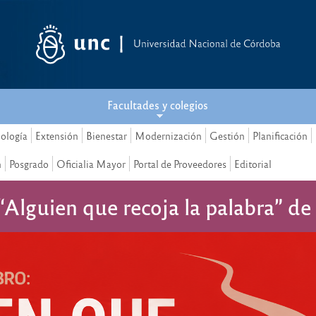
Facultades y colegios
nología
Extensión
Bienestar
Modernización
Gestión
Planificación
n
Posgrado
Oficialia Mayor
Portal de Proveedores
Editorial
 “Alguien que recoja la palabra” 