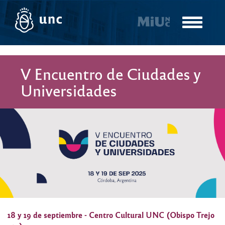
Pasar
al
Toggle
contenido
navigatio
principal
V Encuentro de Ciudades y
Universidades
18 y 19 de septiembre - Centro Cultural UNC (Obispo Trejo