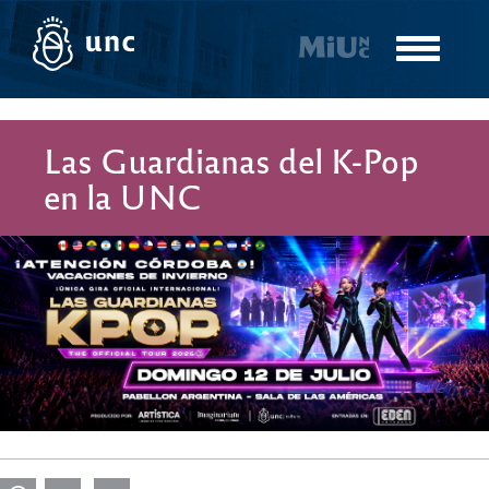
Pasar
al
Toggle
contenido
navigatio
principal
Las Guardianas del K-Pop
en la UNC