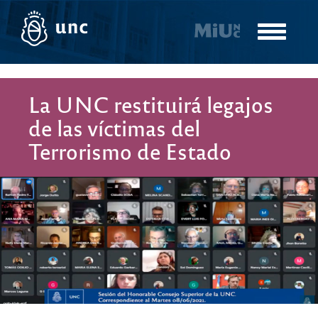
Pasar
al
Toggle
contenido
navigatio
principal
La UNC restituirá legajos
de las víctimas del
Terrorismo de Estado