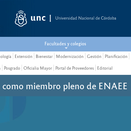
Facultades y colegios
nología
Extensión
Bienestar
Modernización
Gestión
Planificación
n
Posgrado
Oficialia Mayor
Portal de Proveedores
Editorial
 como miembro pleno de ENAEE