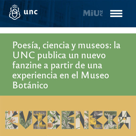
Pasar
al
Toggle
contenido
navigatio
principal
Poesía, ciencia y museos: la
UNC publica un nuevo
fanzine a partir de una
experiencia en el Museo
Botánico