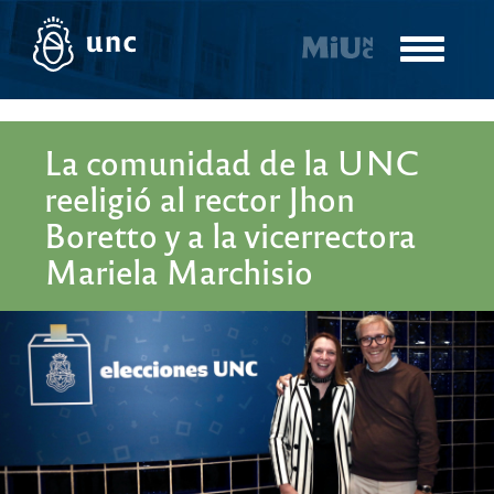
Pasar
al
Toggle
contenido
navigatio
principal
La comunidad de la UNC
reeligió al rector Jhon
Boretto y a la vicerrectora
Mariela Marchisio