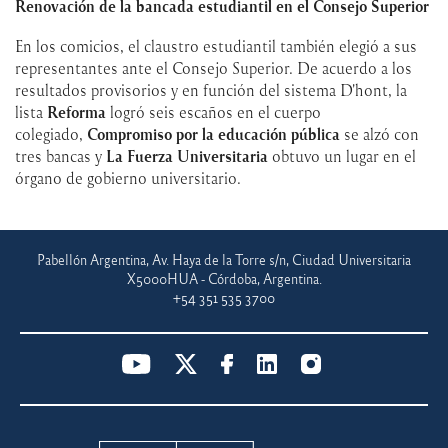
Renovación de la bancada estudiantil en el Consejo Superior
En los comicios, el claustro estudiantil también elegió a sus
representantes ante el Consejo Superior. De acuerdo a los
resultados provisorios y en función del sistema D'hont, la
lista
Reforma
logró seis escaños en el cuerpo
colegiado,
Compromiso por la educación pública
se alzó con
tres bancas y
La Fuerza Universitaria
obtuvo un lugar en el
órgano de gobierno universitario.
Pabellón Argentina, Av. Haya de la Torre s/n, Ciudad Universitaria
X5000HUA - Córdoba, Argentina.
+54 351 535 3700