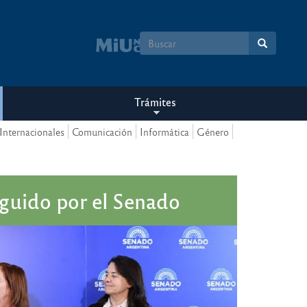
Formulario
de
búsqueda
Trámites
Internacionales
Comunicación
Informática
Género
nguido por el Senado