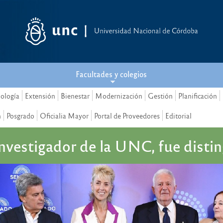
Facultades y colegios
nología
Extensión
Bienestar
Modernización
Gestión
Planificación
n
Posgrado
Oficialia Mayor
Portal de Proveedores
Editorial
investigador de la UNC, fue disti