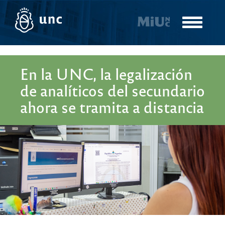
Pasar
al
Toggle
contenido
navigatio
principal
En la UNC, la legalización
de analíticos del secundario
ahora se tramita a distancia