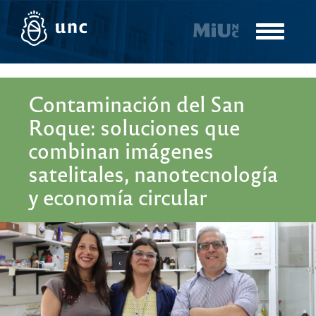
Pasar
al
Toggle
contenido
navigatio
principal
Contaminación del San
Roque: soluciones que
combinan imágenes
satelitales, nanotecnología
y economía circular