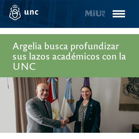
Pasar
al
Toggle
contenido
navigatio
principal
Argelia busca profundizar
sus lazos académicos con la
UNC