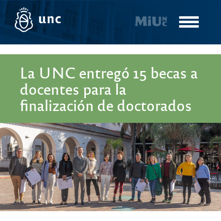
Pasar
al
Toggle
contenido
navigatio
principal
La UNC entregó 15 becas a
docentes para la
finalización de doctorados