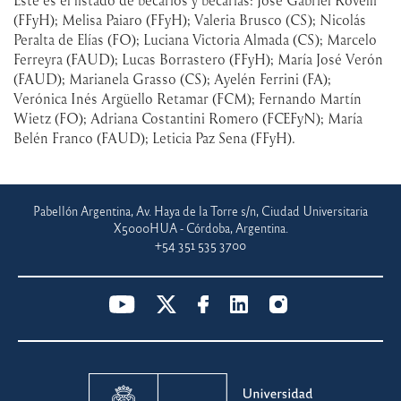
Este es el listado de becarios y becarias: José Gabriel Rovelli
(FFyH); Melisa Paiaro (FFyH); Valeria Brusco (CS); Nicolás
Peralta de Elías (FO); Luciana Victoria Almada (CS); Marcelo
Ferreyra (FAUD); Lucas Borrastero (FFyH); María José Verón
(FAUD); Marianela Grasso (CS); Ayelén Ferrini (FA);
Verónica Inés Argüello Retamar (FCM); Fernando Martín
Wietz (FO); Adriana Costantini Romero (FCEFyN); María
Belén Franco (FAUD); Leticia Paz Sena (FFyH).
Pabellón Argentina, Av. Haya de la Torre s/n, Ciudad Universitaria
X5000HUA - Córdoba, Argentina.
+54 351 535 3700