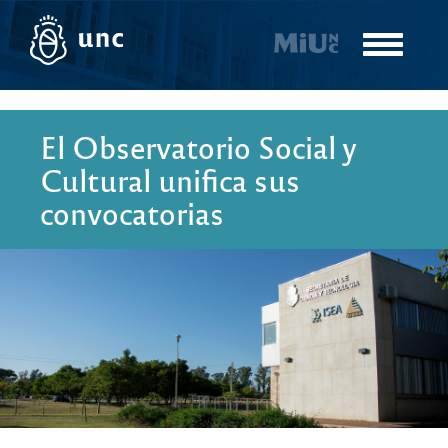
Pasar
al
Toggle
contenido
navigatio
principal
El Observatorio Social y
Cultural unifica sus
convocatorias