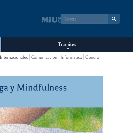
Formulario
de
búsqueda
Trámites
Internacionales
Comunicación
Informática
Género
oga y Mindfulness