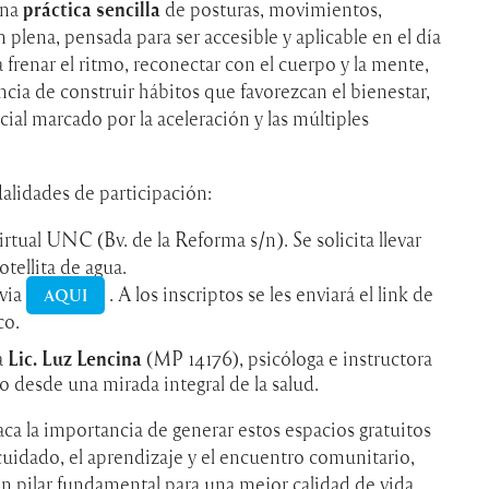
una
práctica sencilla
de posturas, movimientos,
 plena, pensada para ser accesible y aplicable en el día
a frenar el ritmo, reconectar con el cuerpo y la mente,
cia de construir hábitos que favorezcan el bienestar,
al marcado por la aceleración y las múltiples
alidades de participación:
rtual UNC (Bv. de la Reforma s/n). Se solicita llevar
tellita de agua.
via
. A los inscriptos se les enviará el link de
AQUI
co.
a
Lic. Luz Lencina
(MP 14176), psicóloga e instructora
o desde una mirada integral de la salud.
ca la importancia de generar estos espacios gratuitos
cuidado, el aprendizaje y el encuentro comunitario,
 pilar fundamental para una mejor calidad de vida.