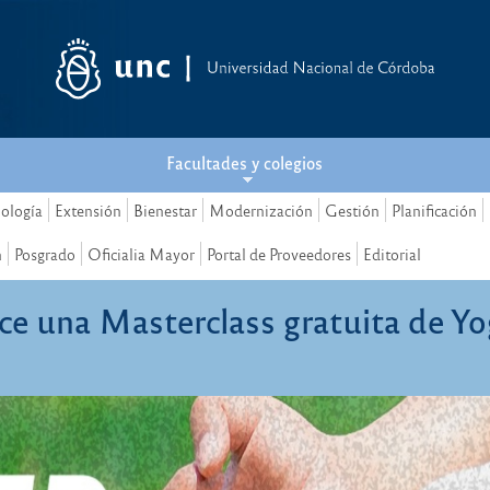
Facultades y colegios
nología
Extensión
Bienestar
Modernización
Gestión
Planificación
n
Posgrado
Oficialia Mayor
Portal de Proveedores
Editorial
ce una Masterclass gratuita de Y