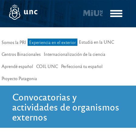
Pasar
al
Toggle
contenido
navigatio
principal
Estudiá en la UNC
Somos la PRI
Experiencia en el exterior
Centros Binacionales
Internacionalización de la ciencia
Aprendé español
COIL UNC
Perfeccioná tu español
Proyecto Patagonia
Convocatorias y
actividades de organismos
externos